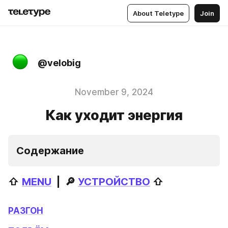
About Teletype
Join
@velobig
November 9, 2024
Как уходит энергия
Содержание
⇧ 
MENU
  |  🔎 
УСТРОЙСТВО
 ⇧
РАЗГОН