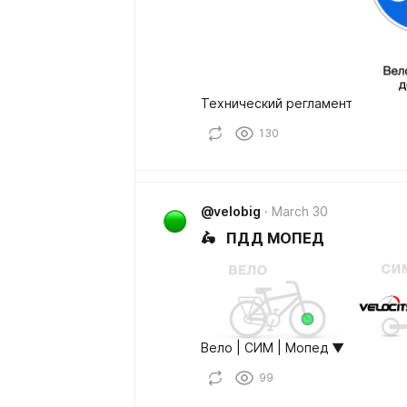
Технический регламент
130
@velobig
March 30
🛵 ПДД МОПЕД
Вело | СИМ | Мопед ▼
99