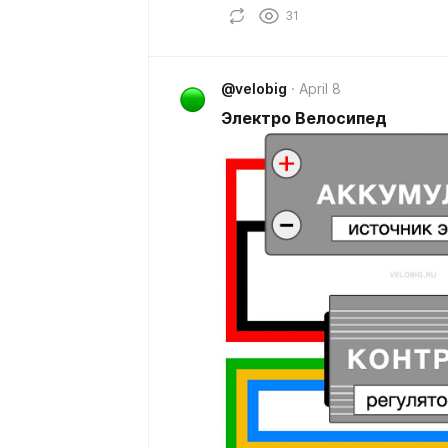
31
@velobig
April 8
Электро Велосипед