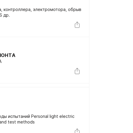
а, контроллера, электромотора, обрыв
S др.
МОНТA
A
ы испытаний Personal light electric
 and test methods