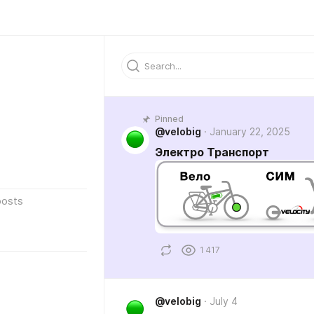
Pinned
@velobig
January 22, 2025
Электро Транспорт
posts
1 417
@velobig
July 4