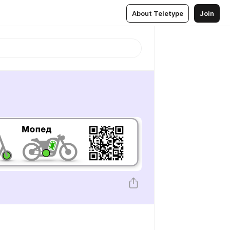
About Teletype
Join