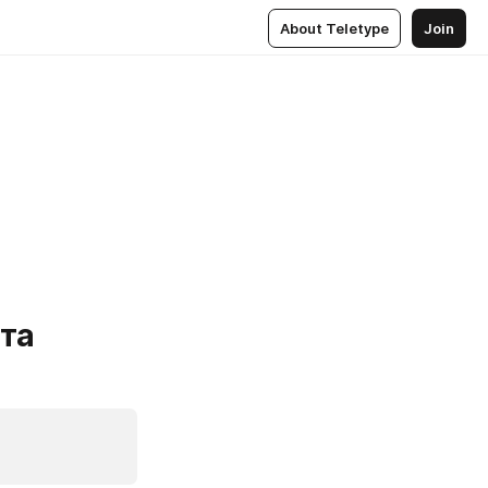
About Teletype
Join
та