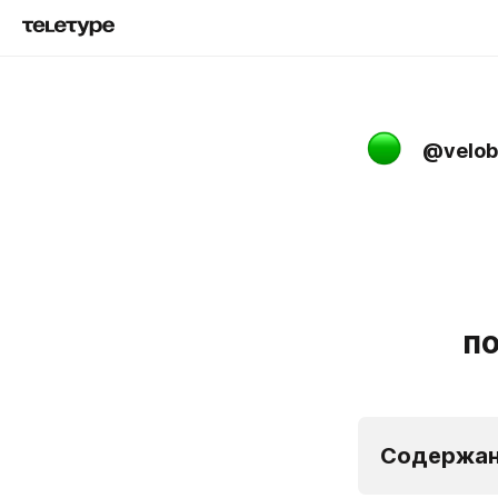
@velob
п
Содержа