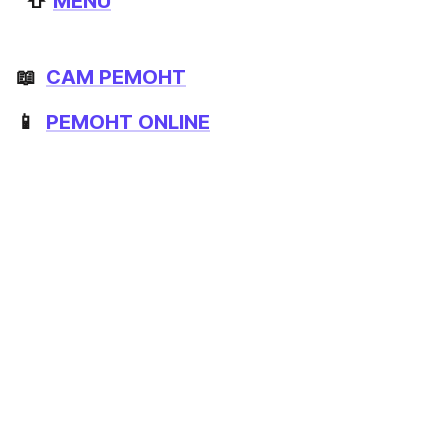
  ⇧ 
MENU
📖  
САМ РЕМОНТ
📱  
РЕМОНТ ONLINE