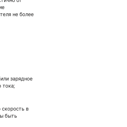
тично от 
е 
еля не более 
или зарядное 
 тока;
скорость в 
ы быть 