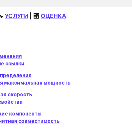
🔧 
УСЛУГИ
 | 🎛️ 
ОЦЕНКА
именения
е ссылки
определения
я максимальная мощность
ая скорость
свойства
кие компоненты
нитная совместимость