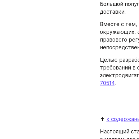
Большой попул
доставки.
Вместе с тем,
окружающих, о
правового рег
непосредствен
Целью разрабо
требований в 
электродвигат
70514
.
↑
к содержан
Настоящий ста