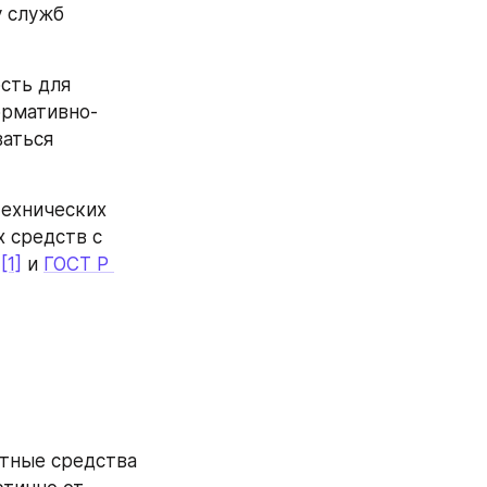
 служб 
сть для 
ормативно-
аться 
ехнических 
средств с 
 
[1]
 и 
ГОСТ Р 
тные средства 