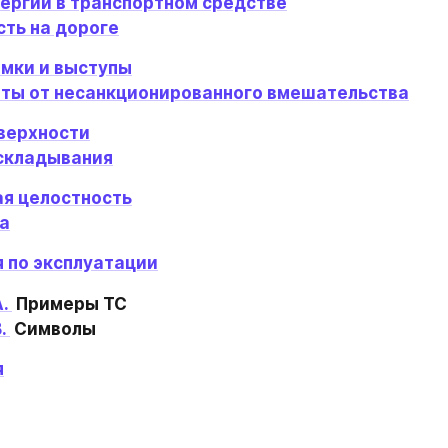
нергии в транспортном средстве
сть на дороге
омки и выступы
ты от несанкционированного вмешательства
оверхности
складывания
ая целостность
а
я по эксплуатации
. 
. 
 Символы
я