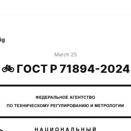
ig
March 25
🚲 ГOCT Р 71894-2024