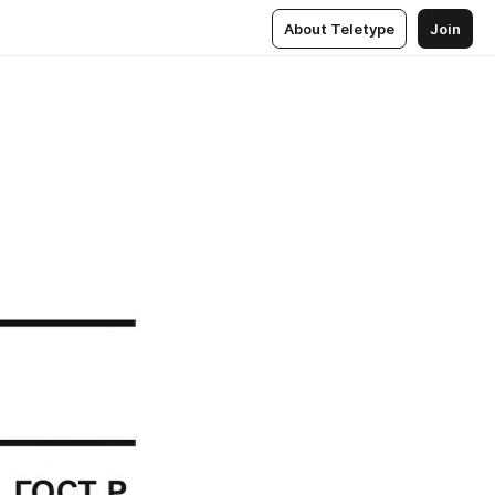
About Teletype
Join