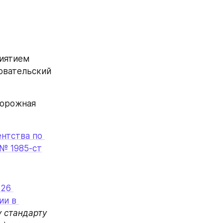
ятием 
вательский 
орожная 
нтства по 
 № 1985-ст
26 
и в 
 стандарту 