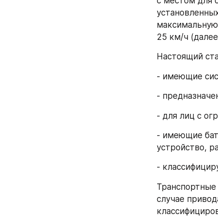
с местом для 
установленных
максимальную 
25 км/ч (далее
Настоящий ста
- имеющие сис
- предназначе
- для лиц с о
- имеющие бат
устройство, р
- классифицир
Транспортные 
случае привод
классифициров