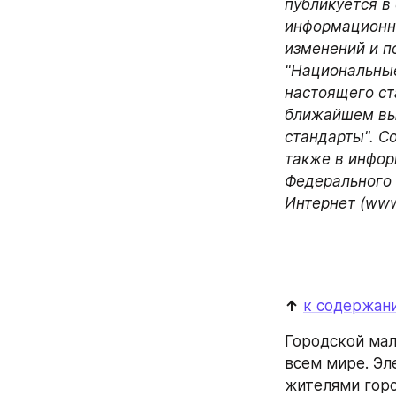
публикуется в
информационно
изменений и п
"Национальные
настоящего ст
ближайшем вы
стандарты". С
также в инфор
Федерального 
Интернет (www.
↑
к содержан
Городской мал
всем мире. Эл
жителями горо