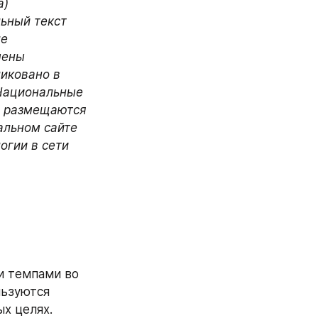
) 
ный текст 
е 
ены 
иковано в 
Национальные 
 размещаются 
льном сайте 
гии в сети 
 темпами во 
ьзуются 
х целях. 