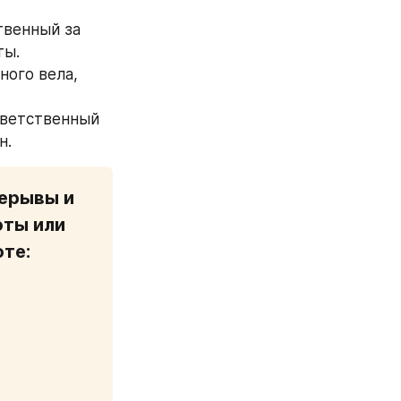
твенный за 
ы. 
ого вела, 
тветственный 
н.
ерывы и 
ты или 
те:
