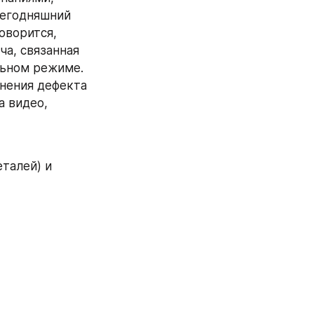
егодняшний 
ворится, 
а, связанная 
льном режиме.
нения дефекта 
 видео, 
алей) и 