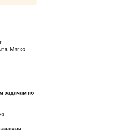
 
та. Мягко 
 задачам по 
я 
наниями, 