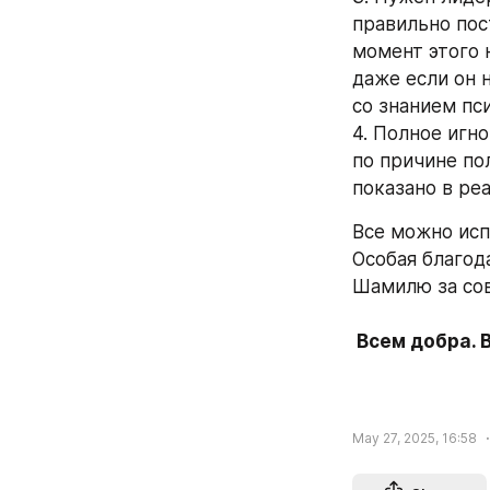
правильно пос
момент этого 
даже если он н
со знанием пс
4. Полное игн
по причине по
показано в реа
Все можно исп
Особая благод
Шамилю за сов
 Всем добра.
May 27, 2025, 16:58