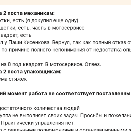
а 2 поста механикам:
тки, есть (я докупил еще одну)
щетки, есть. часть в мотосервисе
вадрат, есть
л у Паши Кисенкова. Вернул, так как полный отказ от
 по причине полного непонимания от недостатка опы
на 8 под квадрат. В мотосервисе. Отвез.
ема стяжек
ий момент работа не соответствует поставленным
 достаточного количества людей
руппа не выполняет своих задач. Просьбы и пожелани
 Практически управления нет. 
р с реальными полномочиями и организационными з