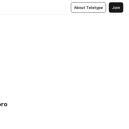
About Teletype
Join
го 