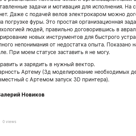
тавленные задачи и мотивация для исполнения. На с
нет. Даже с подачей велов электрокаром можно дого
а погрузке фуры. Это простая организационная задач
ихологией людей, правильно договорившись в авра
орирование новых инструментов для быстрого устра
лного непонимания от недостатка опыта. Показано на
ле. При моем статусе заставить я не могу. 
равить и зарядить в нужный вектор.
арность Артему (3д моделирование необходимых дет
местный с Артемом запуск 3D принтера).
 Валерий Новиков
0
views