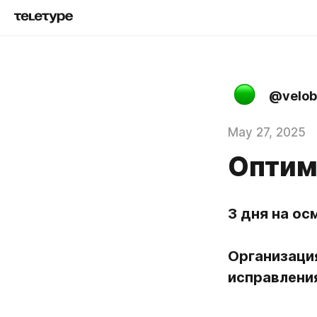
@velob
May 27, 2025
Оптим
3 дня на ос
Организация
исправлени