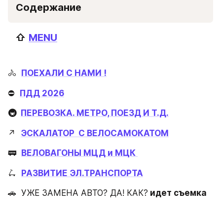
Содержание
   ⇧ 
MENU
🚴  
ПОЕХАЛИ С НАМИ !
⛔️  
ПДД 2026
🚇  
ПЕРЕВОЗКА. МЕТРО, ПОЕЗД И Т.Д.
↗️  
ЭСКАЛАТОР  С ВЕЛОСАМОКАТОМ
🚃  
ВЕЛОВАГОНЫ МЦД и МЦК 
🛴  
РАЗВИТИЕ ЭЛ.ТРАНСПОРТА
🚗  УЖЕ ЗАМЕНА АВТО? ДА! КАК?
 идет съемка