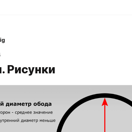
ig
5
. Рисунки