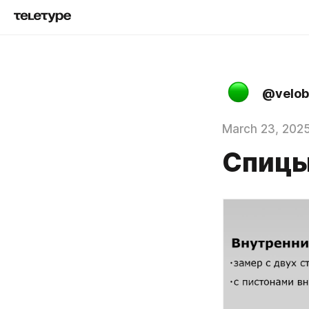
@velob
March 23, 202
Спицы